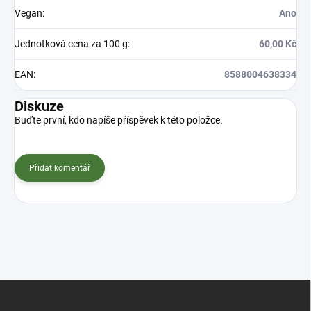
Vegan
:
Ano
Jednotková cena za 100 g
:
60,00 Kč
EAN
:
8588004638334
Diskuze
Buďte první, kdo napíše příspěvek k této položce.
Přidat komentář
Z
á