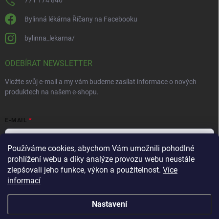
771 174 846
Bylinná lékárna Říčany na Facebooku
bylinna_lekarna/
ODEBÍRAT NEWSLETTER
Vložte svůj e-mail a my vám budeme zasílat informace o nových
produktech na našem e-shopu.
E-MAIL
Používáme cookies, abychom Vám umožnili pohodlné
prohlížení webu a díky analýze provozu webu neustále
Vložením e-mailu souhlasíte s
podmínkami ochrany osobních údajů
zlepšovali jeho funkce, výkon a použitelnost.
Více
informací
Přihlásit se
Nastavení