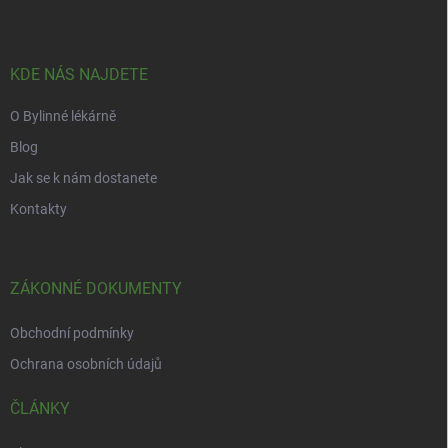
p
a
t
í
KDE NÁS NAJDETE
O Bylinné lékárně
Blog
Jak se k nám dostanete
Kontakty
ZÁKONNÉ DOKUMENTY
Obchodní podmínky
Ochrana osobních údajů
ČLÁNKY