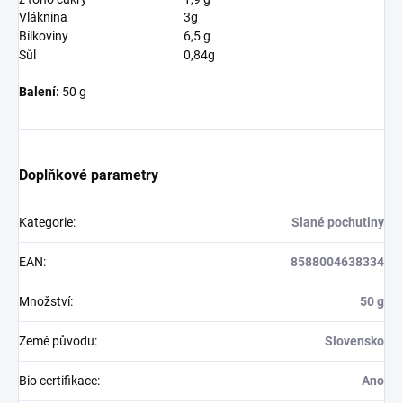
Vláknina
3g
Bílkoviny
6,5 g
Sůl
0,84g
Balení:
50 g
Doplňkové parametry
Kategorie
:
Slané pochutiny
EAN
:
8588004638334
Množství
:
50 g
Země původu
:
Slovensko
Bio certifikace
:
Ano