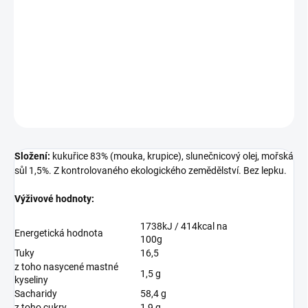
sůl 1,5%. Z kontrolovaného ekologického zemědělství. Bez lepku.
Výživové hodnoty: Energetická hodnota 1738kJ / 414kcal na
100g Tuky 16,5 z toho nasycené mastné kyseliny 1,5 g Sacharidy
58,4 g z toho cukry 1,9 g Vláknina 3g Bílkovin...
DETAILNÍ INFORMACE
ZEPTAT SE
Složení:
kukuřice 83% (mouka, krupice), slunečnicový olej, mořská
sůl 1,5%. Z kontrolovaného ekologického zemědělství. Bez lepku.
Výživové hodnoty:
1738kJ / 414kcal na
Energetická hodnota
100g
Tuky
16,5
z toho nasycené mastné
1,5 g
kyseliny
Sacharidy
58,4 g
z toho cukry
1,9 g