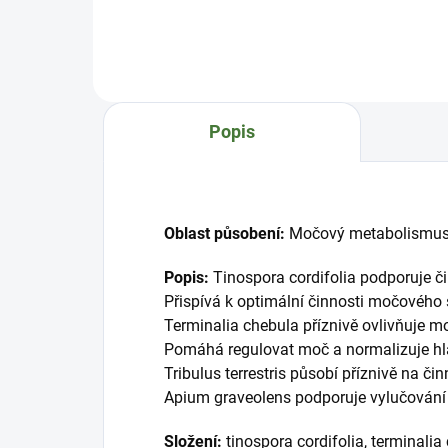
kloubního aparátu Andrographis
norm
paniculata pomáhá udržovat
Přis
zdravou funkci kloubů a jejich
sys
pohyblivost Cedrus deodara
Wit
optimalizuje činnost lymfatického
odo
systému Zingiber officinale
udrž
Popis
pomáhá udržovat zdravý stav
Půso
kostí, k...
Oblast působení:
Močový metabolismus 
Popis:
Tinospora cordifolia podporuje č
Přispívá k optimální činnosti močového
Terminalia chebula příznivě ovlivňuje 
Pomáhá regulovat moč a normalizuje hl
Tribulus terrestris působí příznivě na č
Apium graveolens podporuje vylučován
Složení:
tinospora cordifolia, terminalia 