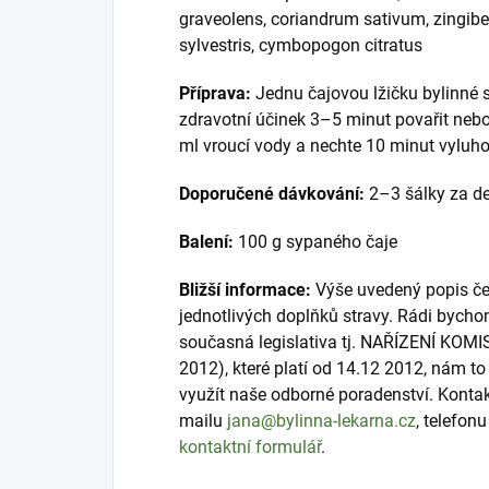
graveolens, coriandrum sativum, zingib
sylvestris, cymbopogon citratus
Příprava:
Jednu čajovou lžičku bylinné s
zdravotní účinek 3–5 minut povařit nebo 
ml vroucí vody a nechte 10 minut vyluho
Doporučené dávkování:
2–3 šálky za d
Balení:
100 g sypaného čaje
Bližší informace:
Výše uvedený popis čer
jednotlivých doplňků stravy. Rádi bycho
současná legislativa tj. NAŘÍZENÍ KOMI
2012), které platí od 14.12 2012, nám 
využít naše odborné poradenství. Konta
mailu
jana@bylinna-lekarna.cz
, telefon
kontaktní formulář
.