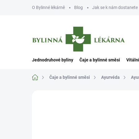
Přejít
O Bylinné lékárně
Blog
Jak se k nám dostanete
na
obsah
Jednodruhové byliny
Čaje a bylinné směsi
Vitáln
Domů
Čaje a bylinné směsi
Ayurvéda
Ayu
Neohodnoceno
Podrobnosti hodn