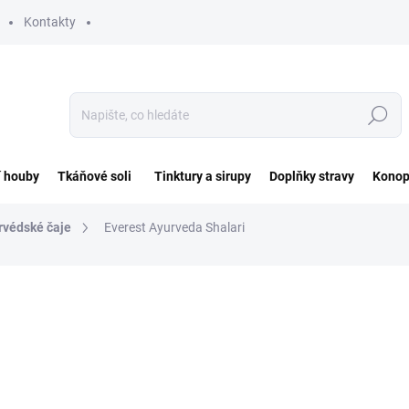
Kontakty
Hledat
í houby
Tkáňové soli
Tinktury a sirupy
Doplňky stravy
Konop
rvédské čaje
Everest Ayurveda Shalari
ocení
ZNAČKA:
EVEREST AYURVEDA
133 Kč
Měrná
133 Kč / 100 g
cena:
SKLADEM