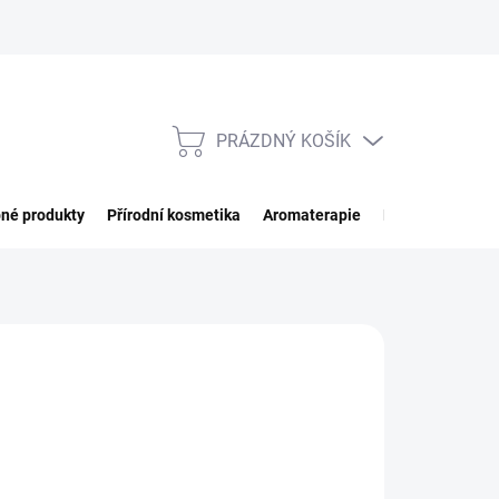
PRÁZDNÝ KOŠÍK
NÁKUPNÍ
KOŠÍK
né produkty
Přírodní kosmetika
Aromaterapie
Potraviny
Imp