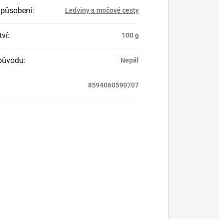
 působení
:
Ledviny a močové cesty
ví
:
100 g
původu
:
Nepál
8594060590707