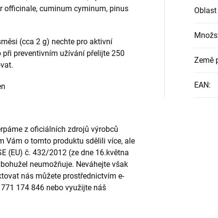
er officinale, cuminum cyminum, pinus
Oblast
Množst
měsi (cca 2 g) nechte pro aktivní
při preventivním užívání přelijte 250
Země 
vat.
EAN
:
en
páme z oficiálních zdrojů výrobců
m Vám o tomto produktu sdělili více, ale
SE (EU) č. 432/2012 (ze dne 16.května
to bohužel neumožňuje. Neváhejte však
ktovat nás můžete prostřednictvím e-
u 771 174 846 nebo využijte náš