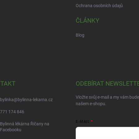
Ochrana osobních údajů
ČLÁNKY
Blog
TAKT
ODEBÍRAT NEWSLETT
Vložte svůj e-mail a my vám bud
bylinka
@
bylinna-lekarna.cz
našem e-shopu.
771 174 846
E-MAIL
Bylinná lékárna Říčany na
Facebooku