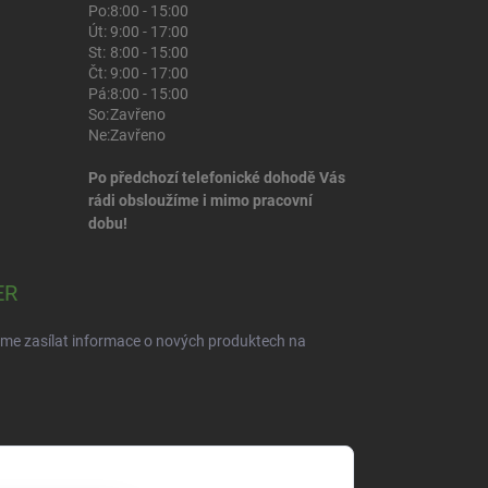
Po:
8:00 - 15:00
Út:
9:00 - 17:00
St:
8:00 - 15:00
Čt:
9:00 - 17:00
Pá:
8:00 - 15:00
So:
Zavřeno
Ne:
Zavřeno
Po předchozí telefonické dohodě Vás
rádi obsloužíme i mimo pracovní
dobu!
ER
eme zasílat informace o nových produktech na