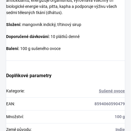
antioxidantů, energizuje organismus, vyrovnává všechny tři
biologické energie váta, pitta, kapha a podporuje výživu všech
sedmi tělesných tkání (dhátus).
Složení:
mangovník indický, třtinový sirup
Doporučené dávkování:
10 plátků denně
Balení:
100 g sušeného ovoce
Doplňkové parametry
Kategorie
:
Sušené ovoce
EAN
:
8594060590479
Množství
:
100 g
Země původu
:
Indie