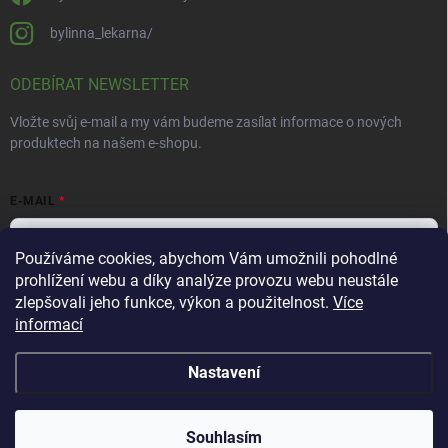
bylinna_lekarna/
ODEBÍRAT NEWSLETTER
Vložte svůj e-mail a my vám budeme zasílat informace o nových
produktech na našem e-shopu.
E-MAIL
Používáme cookies, abychom Vám umožnili pohodlné
prohlížení webu a díky analýze provozu webu neustále
Vložením e-mailu souhlasíte s
podmínkami ochrany osobních údajů
zlepšovali jeho funkce, výkon a použitelnost.
Více
informací
Přihlásit se
Nastavení
Copyright 2026
Bylinná lékárna
. Všechna práva vyhrazena.
Souhlasím