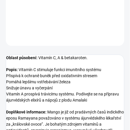
před oxidativním stresem Pomáhá lepšímu vstřebávání železa
Snižuje únavu a vyčerpání Vitamín A prospívá trávicímu systému.
Podívejte se na přípravu ájurvédských elixírů a náp...
DETAILNÍ INFORMACE
ZEPTAT SE
Oblast působení:
Vitamín C, A & betakaroten.
Popis:
Vitamín C stimuluje funkci imunitního systému
Přispívá k ochraně buněk před oxidativním stresem
Pomáhá lepšímu vstřebávání železa
Snižuje únavu a vyčerpání
Vitamín A prospívá trávicímu systému. Podívejte se na přípravu
ájurvédských elixírů a nápojů z plodu Amalaki
Doplňkové informace:
Mango je již od pradávných časů indického
eposu Ramayana považováno v systému ájurvédského lékařství
za „královské ovoce“. Je bohatým zdrojem vitamínů a