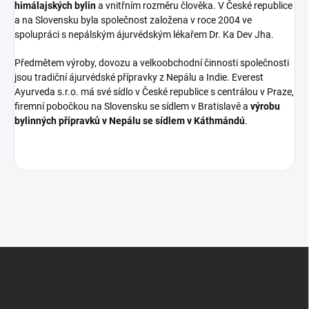
himálajských bylin
a vnitřním rozměru člověka. V České republice
a na Slovensku byla společnost založena v roce 2004 ve
spolupráci s nepálským ájurvédským lékařem Dr. Ka Dev Jha.
Předmětem výroby, dovozu a velkoobchodní činnosti společnosti
jsou tradiční ájurvédské přípravky z Nepálu a Indie. Everest
Ayurveda s.r.o. má své sídlo v České republice s centrálou v Praze,
firemní pobočkou na Slovensku se sídlem v Bratislavě a
výrobu
bylinných přípravků v Nepálu se sídlem v Káthmándú
.
Z
á
p
a