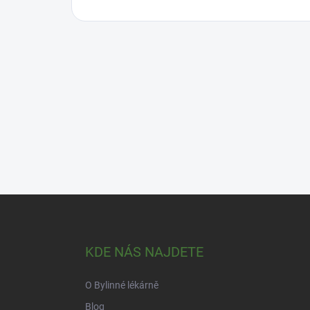
Z
á
p
a
KDE NÁS NAJDETE
t
í
O Bylinné lékárně
Blog