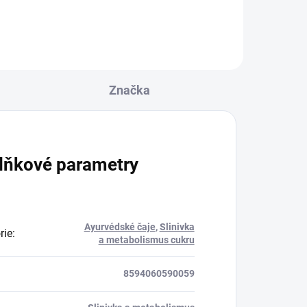
ní a
 k
ánů
Značka
lňkové parametry
Ayurvédské čaje
,
Slinivka
rie
:
a metabolismus cukru
8594060590059