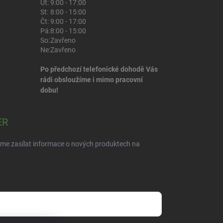
Út:
9:00 - 17:00
St:
8:00 - 15:00
Čt:
9:00 - 17:00
Pá:
8:00 - 15:00
So:
Zavřeno
Ne:
Zavřeno
Po předchozí telefonické dohodě Vás
rádi obsloužíme i mimo pracovní
dobu!
ER
eme zasílat informace o nových produktech na