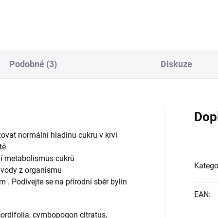
lepšuje paměť Zvyšuje
zraku, prospívá dobrému vidě
ornost a schopnost
zrakovým funkcím Terminalia
středění Withania somnifera
chebula podporuje činnost
zbuzuje organismus a
nervového systému a přispívá
traňuje únavu Posiluje
dobré funkci smyslových org
vovou odolnost vůči stresu
včetně zraku Centella asiatica
Podobné (3)
Diskuze
áhá udržovat duševní...
pomáhá udržovat ...
Dop
at normální hladinu cukru v krvi
tě
ní metabolismus cukrů
Katego
 vody z organismu
m . Podívejte se na přírodní sběr bylin
EAN
:
ordifolia, cymbopogon citratus,