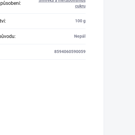
Slinivka a metabolismus
 působení
:
cukru
ví
:
100 g
původu
:
Nepál
8594060590059