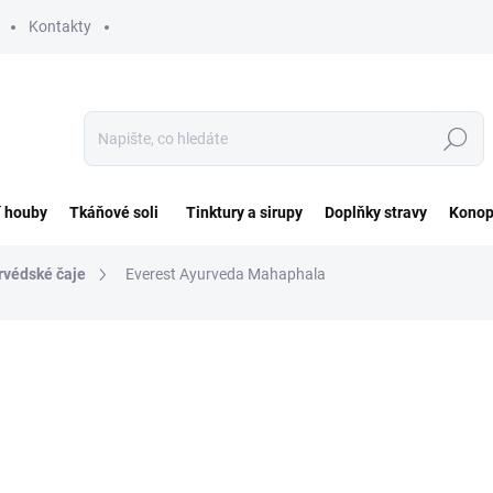
Kontakty
Hledat
í houby
Tkáňové soli
Tinktury a sirupy
Doplňky stravy
Konop
rvédské čaje
Everest Ayurveda Mahaphala
ocení
ZNAČKA:
EVEREST AYURVEDA
133 Kč
Měrná
133 Kč / 100 g
cena:
SKLADEM