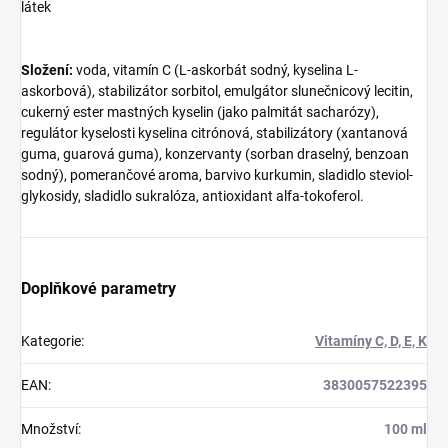
látek
Složení:
voda, vitamín C (L-askorbát sodný, kyselina L-
askorbová), stabilizátor sorbitol, emulgátor slunečnicový lecitin,
cukerný ester mastných kyselin (jako palmitát sacharózy),
regulátor kyselosti kyselina citrónová, stabilizátory (xantanová
guma, guarová guma), konzervanty (sorban draselný, benzoan
sodný), pomerančové aroma, barvivo kurkumin, sladidlo steviol-
glykosidy, sladidlo sukralóza, antioxidant alfa-tokoferol.
Doplňkové parametry
Kategorie
:
Vitamíny C, D, E, K
EAN
:
3830057522395
Množství
:
100 ml