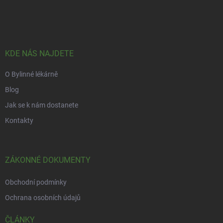
á
p
a
t
í
KDE NÁS NAJDETE
O Bylinné lékárně
Blog
Jak se k nám dostanete
Kontakty
ZÁKONNÉ DOKUMENTY
Obchodní podmínky
Ochrana osobních údajů
ČLÁNKY