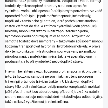
nanometrů až po desítky mikrometrů. Ve spojení s vodou formují
fosfolipidy mikroskopické struktury s dutinou uprostřed
vyplněnou vodou, obklopenou fosfolipidovým pouzdrem. Ve vodě
uprostřed fosfolipidu je pak možné rozpustit jiné molekuly,
například vitamín nebo glutathion, které potřebujeme snadnou
cestou vstřebat do těla. A zatímco hydrofilní (vodu přitahující)
molekuly mohou být drženy uvnitř zapouzdřeného jádra,
hydrofobní (vodu odpuzující) látky se mohou rozpustit do
samotné fosfolipidové membrány – takovýmto způsobem mohou
lipozomy transportovat hydrofilní i hydrofobní molekuly. A právě
díky těmto unikátním vlastnostem jsou využívány jak matkou
přírodou, např. v mateřském mléce, tak také specializovanými
producenty, a to při výrobě léků nebo doplňků stravy.
Hlavním benefitem využití lipozomů pro transport mikronutrientů
je to, že lipozomy samotné nejsou nijak narušeny procesem
trávení při průchodu trávicím traktem. U klasických doplňků
stravy tělo totiž velmi často rozbije mnoho komplexních molekul
ještě předtím, než jsou absorbovány, případně je zkrátka natolik
snadno neabsorbuje, nebo následně metabolizuje a odbourá játry,
takže celková využitelnost je velmi snížena.