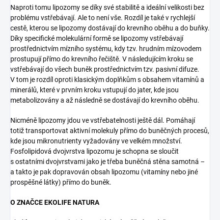
Naproti tomu lipozomy se díky své stabilitě a ideální velikosti bez
problému vstřebávají. Ale to není vše. Rozdíl je také v rychlejší
cestě, kterou se lipozomy dostávají do krevního oběhu a do buňky.
Díky specifické molekulární formě se lipozomy vstřebávají
prostřednictvím mízního systému, kdy tzv. hrudním mízovodem
prostupují přímo do krevního řečiště. V následujícím kroku se
vstřebávají do všech buněk prostřednictvím tzv. pasivní difuze.
V tom je rozdíl oproti klasickým doplňkům s obsahem vitamínů a
minerálů, které v prvním kroku vstupují do jater, kde jsou
metabolizovány a až následně se dostávají do krevního oběhu.
Nicméně lipozomy jdou ve vstřebatelnosti ještě dál. Pomáhají
totiž transportovat aktivní molekuly přímo do buněčných procesů,
kde jsou mikronutrienty vyžadovány ve velkém množství.
Fosfolipidová dvojvrstva lipozomu je schopna se sloučit
s ostatními dvojvrstvami jako je třeba buněčná stěna samotná –
a takto je pak dopravován obsah lipozomu (vitamíny nebo jiné
prospěšné látky) přímo do buněk.
O ZNAČCE EKOLIFE NATURA