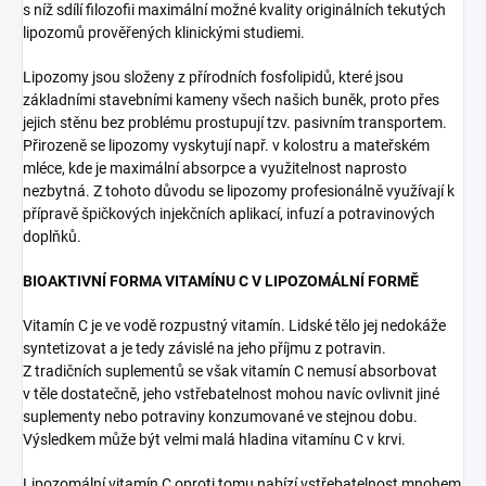
s níž sdílí filozofii maximální možné kvality originálních tekutých
lipozomů prověřených klinickými studiemi.
Lipozomy jsou složeny z přírodních fosfolipidů, které jsou
základními stavebními kameny všech našich buněk, proto přes
jejich stěnu bez problému prostupují tzv. pasivním transportem.
Přirozeně se lipozomy vyskytují např. v kolostru a mateřském
mléce, kde je maximální absorpce a využitelnost naprosto
nezbytná. Z tohoto důvodu se lipozomy profesionálně využívají k
přípravě špičkových injekčních aplikací, infuzí a potravinových
doplňků.
BIOAKTIVNÍ FORMA VITAMÍNU C V LIPOZOMÁLNÍ FORMĚ
Vitamín C je ve vodě rozpustný vitamín. Lidské tělo jej nedokáže
syntetizovat a je tedy závislé na jeho příjmu z potravin.
Z tradičních suplementů se však vitamín C nemusí absorbovat
v těle dostatečně, jeho vstřebatelnost mohou navíc ovlivnit jiné
suplementy nebo potraviny konzumované ve stejnou dobu.
Výsledkem může být velmi malá hladina vitamínu C v krvi.
Lipozomální vitamín C oproti tomu nabízí vstřebatelnost mnohem