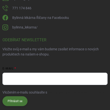
771 174 846
Bylinná lékárna Říčany na Facebooku
bylinna_lekarna/
ODEBÍRAT NEWSLETTER
Vložte svůj e-mail a my vám budeme zasílat informace o nových
produktech na našem e-shopu.
E-MAIL
Vložením e-mailu souhlasíte s
podmínkami ochrany osobních údajů
Přihlásit se