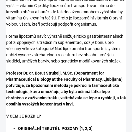
vyšší – vitamín C je díky lipozomům transportován přímo do
krevního oběhu a buněk. Je tak dosaženo mnohem vyšší hladiny
vitamínu C v krevním řečišti. Proto je lipozomální vitamín C první
volbou všech, kteří potřebují podpořit organismus.
Forma lipozomů navíc výrazně snižuje riziko gastrointestinálních
potíží spojených s tradičním suplementací, což je bonus pro
všechny věkové kategorie! Náš lipozomální transportní systém
nabízí vysoce vstřebatelnou recepturu bez obsahu umělých
sladidel, umělých barviv, nebo geneticky modifikovaných složek.
Profesor Dr. dr. Borut Štrukelj, M.Sc. (Department for
Pharmaceutical Biology at the Faculty of Pharmacy, Ljubljana)
potvrzuje, že lipozomální metoda je pokročilá farmaceutická
technologie, která umožňuje, aby byla účinná látka lépe
chráněna v zažívacím traktu, vstřebávala se lépe a rychleji, a tak
dosáhla vysokých koncentrací v krvi.
V ČEM JE ROZDÍL?
ORIGINÁLNÍ TEKUTÉ LIPOZOMY [1, 2, 3]