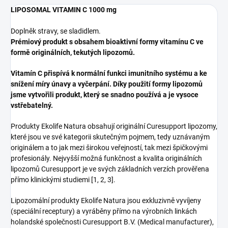
LIPOSOMAL VITAMIN C 1000 mg
Doplněk stravy, se sladidlem.
Prémiový produkt s obsahem bioaktivní formy vitamínu C ve
formě originálních, tekutých lipozomů.
Vitamín C přispívá k normální funkci imunitního systému a ke
snížení míry únavy a vyčerpání. Díky použití formy lipozomů
jsme vytvořili produkt, který se snadno používá a je vysoce
vstřebatelný.
Produkty Ekolife Natura obsahují originální Curesupport lipozomy,
které jsou ve své kategorii skutečným pojmem, tedy uznávaným
originálem a to jak mezi širokou veřejností, tak mezi špičkovými
profesionály. Nejvyšší možná funkčnost a kvalita originálních
lipozomů Curesupport je ve svých základních verzích prověřena
přímo klinickými studiemi [1, 2, 3].
Lipozomální produkty Ekolife Natura jsou exkluzivně vyvíjeny
(speciální receptury) a vyráběny přímo na výrobních linkách
holandské společnosti Curesupport B.V. (Medical manufacturer),