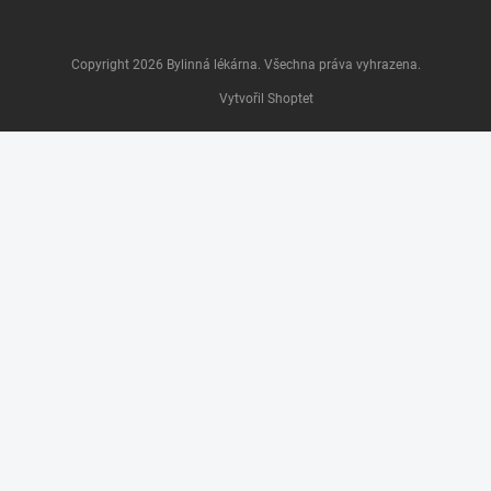
Copyright 2026
Bylinná lékárna
. Všechna práva vyhrazena.
Vytvořil Shoptet