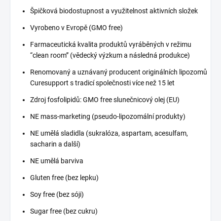
Špičková biodostupnost a využitelnost aktivních složek
Vyrobeno v Evropě (GMO free)
Farmaceutická kvalita produktů vyráběných v režimu
“clean room” (vědecký výzkum a následná produkce)
Renomovaný a uznávaný producent originálních lipozomů
Curesupport s tradicí společnosti více než 15 let
Zdroj fosfolipidů: GMO free slunečnicový olej (EU)
NE mass-marketing (pseudo-lipozomální produkty)
NE umělá sladidla (sukralóza, aspartam, acesulfam,
sacharin a další)
NE umělá barviva
Gluten free (bez lepku)
Soy free (bez sóji)
Sugar free (bez cukru)