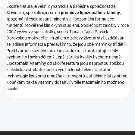
Ekolife Natura je velmi dynamická a úspěšná společnost ze
Slovinska, specializující se na
prémiové lipozomální vitamíny
,
lipozomální chelatované minerály a lipozomální formulace
nutrientů prověřené klinickými studiemi. Společnost založily v roce
2007 výživové specialistky, sestry Tjaša a Tajča Pavček.
Obrovskou motivací je jim zájem o zdravý životní styl, vzdělávání
se, sdílení informací a především to, že jsou obě maminky tří dětí.
Před tvorbou každého nového produktu se proto ptají – daly
bychom ho i svým dětem? Lepší záruku kvality bychom nenašli.
Lipozomální vitamíny od Ekolife Natura jsou naprostou špičkou
z hlediska vstřebatelnosti a využitelnosti tělem. Unikátní
technologie lipozomů umožňuje transportovat účinné látky přímo
k buňkám, takže vitamíny dosahují v těle maximálního možného
účinku.
Z