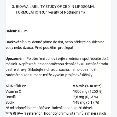
BIOAVAILABILITY STUDY OF CBD IN LIPOSOMAL
FORMULATION (University of Nottingham)
Balení:
100 ml
Dávkování:
5 ml denně přímo do úst, nebo přidejte do sklenice
vody nebo džusu. Před použitím protřepat.
Upozornění:
Po otevření uchovávejte v lednici a spotřebujte do 2
měsíců. Nepřekračujte doporučenou denní dávku. Není náhrada
pestré stravy. Skladujte v chladu, suchu, mimo dosah dětí.
Nadměrná konzumace může vyvolat projímavé účinky.
Aktivní látky
:
v 5 ml* (% RHP**)
Vitamín C
1000 mg (1250 %)
Draslík
2,6 mg (0,13 %)
Sodík
148 mg (6,17 %)
*5 ml odpovídá denní dávce. Balení obsahuje 20 dávek.
** % RHP— % referenční hodnoty příjmu vitamínů a minerálních