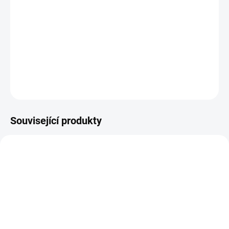
LIPOSOMAL VITAMIN C 1000 mg Doplněk stravy, se
sladidlem.Prémiový produkt s obsahem bioaktivní formy vitamínu
C ve formě originálních, tekutých lipozomů. Vitamín C přispívá
k normální funkci imunitního systému a ke snížení míry únavy a
vyčerpání. Díky použití formy lipozomů jsme vytvořili produkt, ...
DETAILNÍ INFORMACE
ZEPTAT SE
Související produkty
SKLADEM DO 3 DNŮ
SKLADEM DO 3 DNŮ