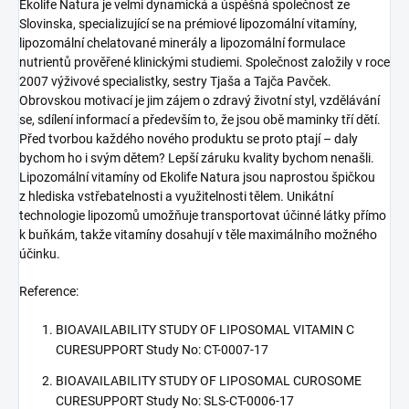
Ekolife Natura je velmi dynamická a úspěšná společnost ze
Slovinska, specializující se na prémiové lipozomální vitamíny,
lipozomální chelatované minerály a lipozomální formulace
nutrientů prověřené klinickými studiemi. Společnost založily v roce
2007 výživové specialistky, sestry Tjaša a Tajča Pavček.
Obrovskou motivací je jim zájem o zdravý životní styl, vzdělávání
se, sdílení informací a především to, že jsou obě maminky tří dětí.
Před tvorbou každého nového produktu se proto ptají – daly
bychom ho i svým dětem? Lepší záruku kvality bychom nenašli.
Lipozomální vitamíny od Ekolife Natura jsou naprostou špičkou
z hlediska vstřebatelnosti a využitelnosti tělem. Unikátní
technologie lipozomů umožňuje transportovat účinné látky přímo
k buňkám, takže vitamíny dosahují v těle maximálního možného
účinku.
Reference:
BIOAVAILABILITY STUDY OF LIPOSOMAL VITAMIN C
CURESUPPORT Study No: CT-0007-17
BIOAVAILABILITY STUDY OF LIPOSOMAL CUROSOME
CURESUPPORT Study No: SLS-CT-0006-17