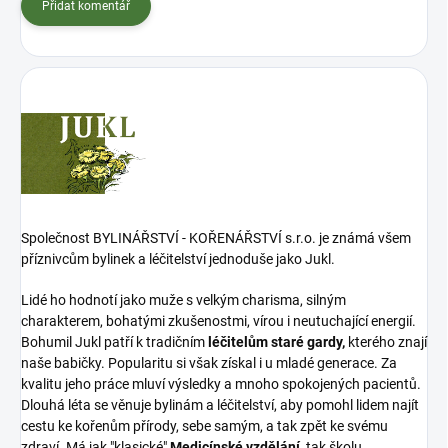
Přidat komentář
Společnost BYLINÁŘSTVÍ - KOŘENÁŘSTVÍ s.r.o. je známá všem
příznivcům bylinek a léčitelství jednoduše jako Jukl.
Lidé ho hodnotí jako muže s velkým charisma, silným
charakterem, bohatými zkušenostmi, vírou i neutuchající energií.
Bohumil Jukl patří k tradičním
léčitelům staré gardy,
kterého znají
naše babičky. Popularitu si však získal i u mladé generace. Za
kvalitu jeho práce mluví výsledky a mnoho spokojených pacientů.
Dlouhá léta se věnuje bylinám a léčitelství, aby pomohl lidem najít
cestu ke kořenům přírody, sebe samým, a tak zpět ke svému
zdraví. Má jak "klasické"
Medicínské vzdělání
, tak školu