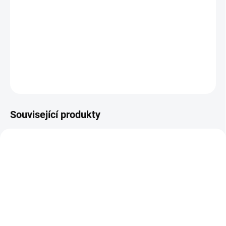
cyklu. Směsí přispívá k posílení děložního svalstva a chrání děložní
sliznici, napomáhá produkci vlastních pohlavních hormonů. Je
vhodný i v období klimakteria. Složení: Hluchavka, Kontryhel,
Kuklík, Mochna husí Balení: Papírový sáček...
DETAILNÍ INFORMACE
ZEPTAT SE
Související produkty
SKLADEM
SKLADEM