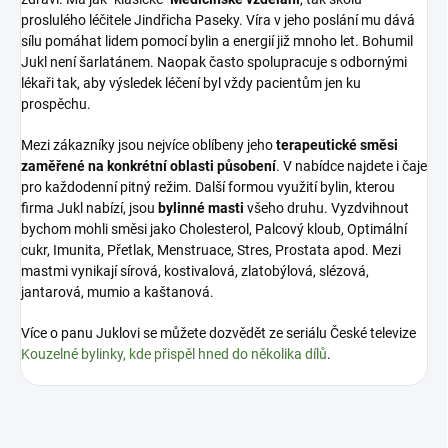
proslulého léčitele Jindřicha Paseky. Víra v jeho poslání mu dává
sílu pomáhat lidem pomocí bylin a energií již mnoho let. Bohumil
Jukl není šarlatánem. Naopak často spolupracuje s odbornými
lékaři tak, aby výsledek léčení byl vždy pacientům jen ku
prospěchu.
Mezi zákazníky jsou nejvíce oblíbeny jeho
terapeutické směsi
zaměřené na konkrétní oblasti působení
. V nabídce najdete i čaje
pro každodenní pitný režim. Další formou využití bylin, kterou
firma Jukl nabízí, jsou
bylinné masti
všeho druhu. Vyzdvihnout
bychom mohli směsi jako Cholesterol, Palcový kloub, Optimální
cukr, Imunita, Přetlak, Menstruace, Stres, Prostata apod. Mezi
mastmi vynikají sírová, kostivalová, zlatobýlová, slézová,
jantarová, mumio a kaštanová.
Více o panu Juklovi se můžete dozvědět ze seriálu České televize
Kouzelné bylinky, kde přispěl hned do několika dílů
.