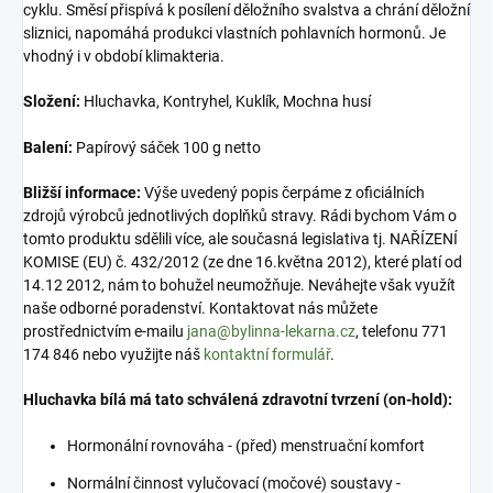
cyklu. Směsí přispívá k posílení děložního svalstva a chrání děložní
sliznici, napomáhá produkci vlastních pohlavních hormonů. Je
vhodný i v období klimakteria.
Složení:
Hluchavka, Kontryhel, Kuklík, Mochna husí
Balení:
Papírový sáček 100 g netto
Bližší informace:
Výše uvedený popis čerpáme z oficiálních
zdrojů výrobců jednotlivých doplňků stravy. Rádi bychom Vám o
tomto produktu sdělili více, ale současná legislativa tj. NAŘÍZENÍ
KOMISE (EU) č. 432/2012 (ze dne 16.května 2012), které platí od
14.12 2012, nám to bohužel neumožňuje. Neváhejte však využít
naše odborné poradenství. Kontaktovat nás můžete
prostřednictvím e-mailu
jana@bylinna-lekarna.cz
, telefonu 771
174 846 nebo využijte náš
kontaktní formulář
.
Hluchavka bílá má tato schválená zdravotní tvrzení (on-hold):
Hormonální rovnováha - (před) menstruační komfort
Normální činnost vylučovací (močové) soustavy -