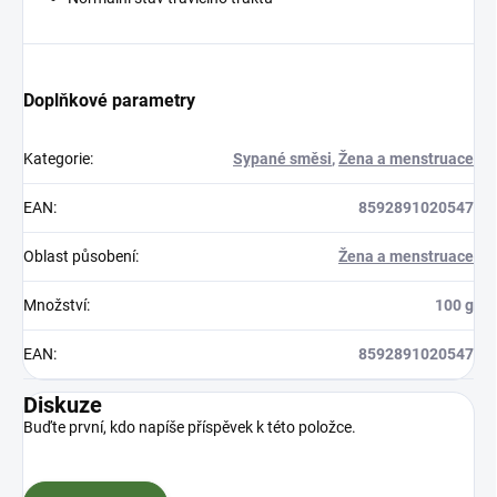
Doplňkové parametry
Kategorie
:
Sypané směsi
,
Žena a menstruace
EAN
:
8592891020547
Oblast působení
:
Žena a menstruace
Množství
:
100 g
EAN
:
8592891020547
Diskuze
Buďte první, kdo napíše příspěvek k této položce.