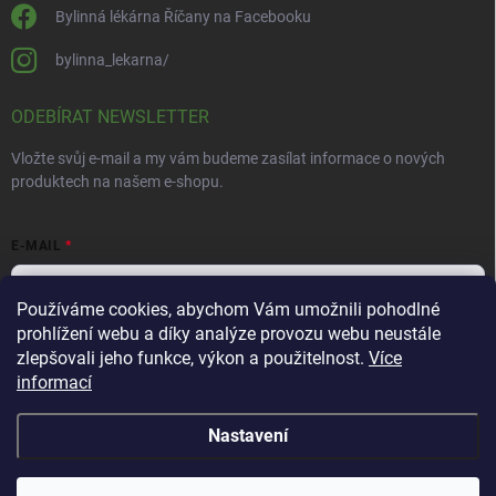
Bylinná lékárna Říčany na Facebooku
bylinna_lekarna/
ODEBÍRAT NEWSLETTER
Vložte svůj e-mail a my vám budeme zasílat informace o nových
produktech na našem e-shopu.
E-MAIL
Používáme cookies, abychom Vám umožnili pohodlné
prohlížení webu a díky analýze provozu webu neustále
Vložením e-mailu souhlasíte s
podmínkami ochrany osobních údajů
zlepšovali jeho funkce, výkon a použitelnost.
Více
informací
Přihlásit se
Nastavení