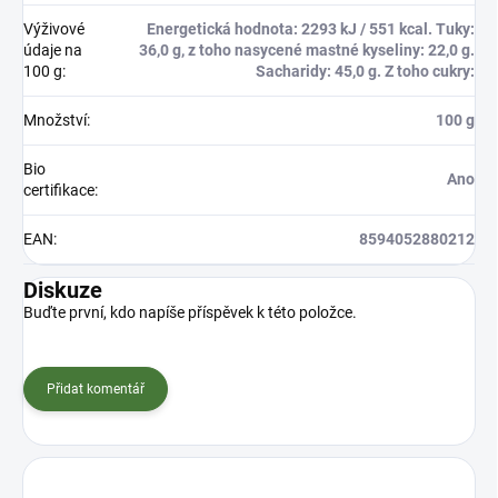
Výživové
Energetická hodnota: 2293 kJ / 551 kcal. Tuky:
údaje na
36,0 g, z toho nasycené mastné kyseliny: 22,0 g.
100 g
:
Sacharidy: 45,0 g. Z toho cukry:
Množství
:
100 g
Bio
Ano
certifikace
:
EAN
:
8594052880212
Diskuze
Buďte první, kdo napíše příspěvek k této položce.
Přidat komentář