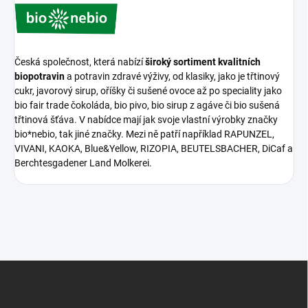
Česká společnost, která nabízí
široký sortiment kvalitních
biopotravin
a potravin zdravé výživy, od klasiky, jako je třtinový
cukr, javorový sirup, oříšky či sušené ovoce až po speciality jako
bio fair trade čokoláda, bio pivo, bio sirup z agáve či bio sušená
třtinová šťáva. V nabídce mají jak svoje vlastní výrobky značky
bio*nebio, tak jiné značky. Mezi ně patří například RAPUNZEL,
VIVANI, KAOKA, Blue&Yellow, RIZOPIA, BEUTELSBACHER, DiCaf a
Berchtesgadener Land Molkerei.
Z
á
p