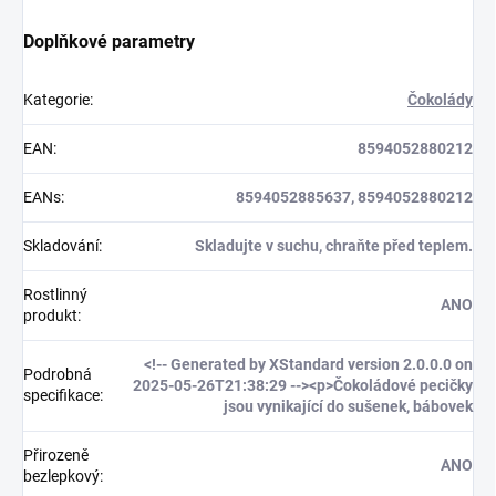
Doplňkové parametry
Kategorie
:
Čokolády
EAN
:
8594052880212
EANs
:
8594052885637, 8594052880212
Skladování
:
Skladujte v suchu, chraňte před teplem.
Rostlinný
ANO
produkt
:
<!-- Generated by XStandard version 2.0.0.0 on
Podrobná
2025-05-26T21:38:29 --><p>Čokoládové pecičky
specifikace
:
jsou vynikající do sušenek, bábovek
Přirozeně
ANO
bezlepkový
: