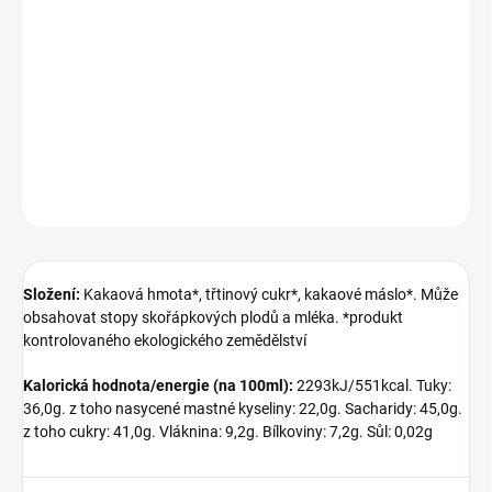
obsahovat stopy skořápkových plodů a mléka. *produkt
kontrolovaného ekologického zemědělství Kalorická
hodnota/energie (na 100ml): 2293kJ/551kcal. Tuky: 36,0g. z toho
nasycené mastné kyseliny: 22,0g. Sacharidy: 45,0g. z toho cukry:
4...
DETAILNÍ INFORMACE
ZEPTAT SE
Složení:
Kakaová hmota*, třtinový cukr*, kakaové máslo*. Může
obsahovat stopy skořápkových plodů a mléka. *produkt
kontrolovaného ekologického zemědělství
Kalorická hodnota/energie (na 100ml):
2293kJ/551kcal. Tuky:
36,0g. z toho nasycené mastné kyseliny: 22,0g. Sacharidy: 45,0g.
z toho cukry: 41,0g. Vláknina: 9,2g. Bílkoviny: 7,2g. Sůl: 0,02g