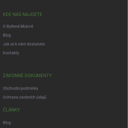
a
t
í
KDE NÁS NAJDETE
O Bylinné lékárně
Blog
Jak se k nám dostanete
Kontakty
ZÁKONNÉ DOKUMENTY
Obchodní podmínky
Ochrana osobních údajů
ČLÁNKY
Blog