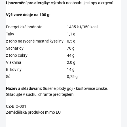
Upozornění pro alergiky:
Výrobek neobsahuje stopy alergenů.
Výživové údaje na 100 g:
Energetická hodnota
1485 kJ/350 kcal
Tuky
1,1 g
z toho nasycené mastné kyseliny
0,5 g
Sacharidy
70 g
z toho cukry
44 g
Vláknina
2,0 g
Bílkoviny
14 g
Sůl
0,75 g
Název a skladování:
Sušené plody goji - kustovnice čínské.
Skladujte v suchu, chraňte před teplem.
CZ-BIO-001
Zemědělská produkce mimo EU