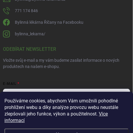
771 174 846
Bylinná lékárna Říčany na Facebooku
bylinna_lekarna/
ODEBÍRAT NEWSLETTER
Vložte svůj e-mail a my vám budeme zasílat informace o nových
produktech na našem e-shopu.
E-MAIL
Používáme cookies, abychom Vám umožnili pohodlné
prohlížení webu a díky analýze provozu webu neustále
Vložením e-mailu souhlasíte s
podmínkami ochrany osobních údajů
zlepšovali jeho funkce, výkon a použitelnost.
Více
informací
Přihlásit se