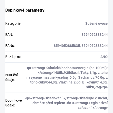
Doplňkové parametry
Kategorie
:
Sušené ovoce
EAN
:
8594052883244
EANs
:
8594052885835, 8594052883244
Bez lepku
:
ANO
<p><strong>Kalorická hodnota/energie (na 100ml):
</strong>1485kJ/350kcal. Tuky:1,1g. z toho
Nutriční
nasycené mastné kyseliny:0,5g. Sacharidy:70,0g. z
údaje
:
toho cukry:44,0g. Vláknina:2,0g. Bílkoviny:14,0g.
Sůl:0,75g</p>
<p><strong>Skladování:</strong>Skladujte v suchu,
Doplňkové
chraňte před teplem.<br /><strong>Legislativní
údaje
:
zařazení:</strong>