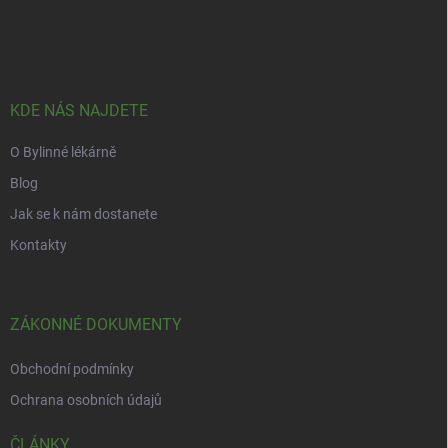
Z
á
p
a
t
í
KDE NÁS NAJDETE
O Bylinné lékárně
Blog
Jak se k nám dostanete
Kontakty
ZÁKONNÉ DOKUMENTY
Obchodní podmínky
Ochrana osobních údajů
ČLÁNKY