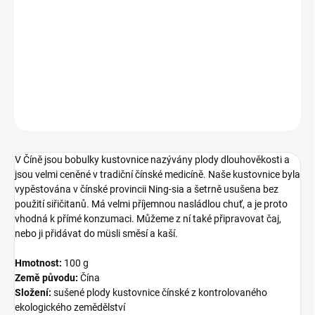
jsou velmi ceněné v tradiční čínské medicíně. Naše kustovnice byla
vypěstována v čínské provincii Ning-sia a šetrně usušena bez
použití siřičitanů. Má velmi příjemnou nasládlou chuť, a je proto
vhodná k přímé konzumaci.
DETAILNÍ INFORMACE
ZEPTAT SE
V Číně jsou bobulky kustovnice nazývány plody dlouhověkosti a
jsou velmi ceněné v tradiční čínské medicíně. Naše kustovnice byla
vypěstována v čínské provincii Ning-sia a šetrně usušena bez
použití siřičitanů. Má velmi příjemnou nasládlou chuť, a je proto
vhodná k přímé konzumaci. Můžeme z ní také připravovat čaj,
nebo ji přidávat do müsli směsí a kaší.
Hmotnost:
100 g
Země původu:
Čína
Složení:
sušené plody kustovnice čínské z kontrolovaného
ekologického zemědělství