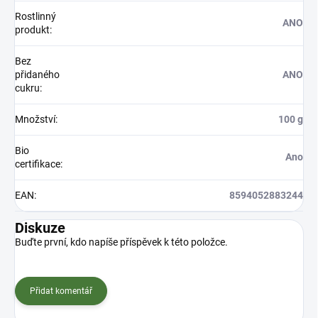
Rostlinný
ANO
produkt
:
Bez
přidaného
ANO
cukru
:
Množství
:
100 g
Bio
Ano
certifikace
:
EAN
:
8594052883244
Diskuze
Buďte první, kdo napíše příspěvek k této položce.
Přidat komentář