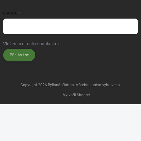
E-MAIL
Vložením e-mailu souhlasíte s
podmínkami ochrany osobních údajů
Přihlásit se
Copyright 2026
Bylinná lékárna
. Všechna práva vyhrazena.
Vytvořil Shoptet