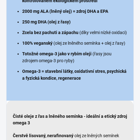
kontrolovaném ekologickém prostředí
2000 mg ALA (lněný olej) = zdroj DHA a EPA
250 mg DHA (olej z řasy)
Zcela bez pachuti a zápachu
(díky velmi nízké oxidaci)
100% veganský
(olej ze lněného semínka + olej z řasy)
Totožné omega-3 jako v rybím oleji
(řasy jsou
zdrojem omega-3 pro ryby)
Omega-3 = stavební látky, oxidativní stres, psychická
a fyzická kondice, regenerace
Čisté oleje z řas a lněného semínka - ideální a etický zdroj
omega 3
Čerstvě lisovaný, nerafinovaný
olej ze lněných semínek