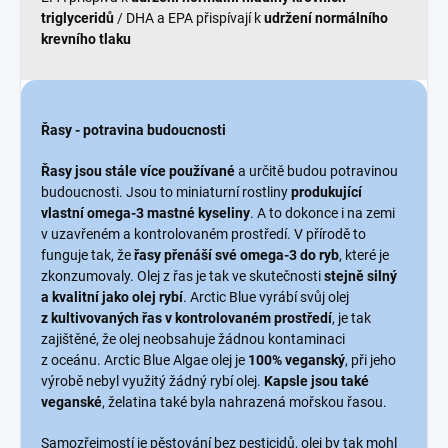
triglyceridů
/ DHA a EPA přispívají k
udržení normálního
krevního tlaku
Řasy - potravina budoucnosti
Řasy jsou stále více používané
a určitě budou potravinou
budoucnosti. Jsou to miniaturní rostliny
produkující
vlastní omega-3 mastné kyseliny
. A to dokonce i na zemi
v uzavřeném a kontrolovaném prostředí. V přírodě to
funguje tak, že
řasy přenáší své omega-3 do ryb
, které je
zkonzumovaly. Olej z řas je tak ve skutečnosti
stejně silný
a kvalitní jako olej rybí
. Arctic Blue vyrábí svůj olej
z kultivovaných řas v kontrolovaném prostředí
, je tak
zajištěné, že olej neobsahuje žádnou kontaminaci
z oceánu. Arctic Blue Algae olej je
100% veganský
, při jeho
výrobě nebyl využitý žádný rybí olej.
Kapsle jsou také
veganské
, želatina také byla nahrazená mořskou řasou.
Samozřejmostí je pěstování bez pesticidů, olej by tak mohl