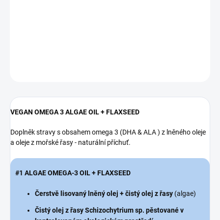
řasy - naturální příchuť. #1 ALGAE OMEGA-3 OIL + FLAXSEED
Čerstvě lisovaný lněný olej + čistý olej z řasy (algae) Čistý olej z
řasy Schizochytrium sp. pěstované v kontrolovaném eko...
DETAILNÍ INFORMACE
ZEPTAT SE
VEGAN OMEGA 3 ALGAE OIL + FLAXSEED
Doplněk stravy s obsahem omega 3 (DHA & ALA ) z lněného oleje
a oleje z mořské řasy - naturální příchuť.
#1 ALGAE OMEGA-3 OIL + FLAXSEED
Čerstvě lisovaný lněný olej + čistý olej z řasy
(algae)
Čistý olej z řasy Schizochytrium sp. pěstované v