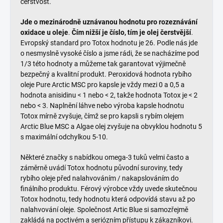
čerstvost.
Jde o mezinárodně uznávanou hodnotu pro rozeznávání
oxidace u oleje
.
Čím nižší je číslo, tím je olej čerstvější
.
Evropský standard pro Totox hodnotu je 26. Podle nás jde
o nesmyslně vysoké číslo a jsme rádi, že se nacházíme pod
1/3 této hodnoty a můžeme tak garantovat výjimečně
bezpečný a kvalitní produkt. Peroxidová hodnota rybího
oleje Pure Arctic MSC pro kapsle je vždy mezi 0 a 0,5 a
hodnota anisidinu < 1 nebo < 2, takže hodnota Totox je < 2
nebo < 3. Naplnění láhve nebo výroba kapsle hodnotu
Totox mírně zvyšuje, čímž se pro kapsli s rybím olejem
Arctic Blue MSC a Algae olej zvyšuje na obvyklou hodnotu 5
s maximální odchylkou 5-10.
Některé značky s nabídkou omega-3 tuků velmi často a
záměrně uvádí Totox hodnotu původní suroviny, tedy
rybího oleje před nalahvováním / nakapslováním do
finálního produktu. Férový výrobce vždy uvede skutečnou
Totox hodnotu, tedy hodnotu která odpovídá stavu až po
nalahvování oleje. Společnost Artic Blue si samozřejmě
zakládá na poctivém a seriózním přístupu k zákazníkovi.