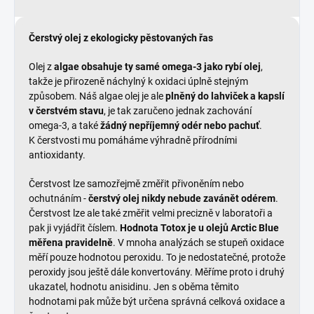
Čerstvý olej z ekologicky pěstovaných řas
Olej z
algae obsahuje ty samé omega-3 jako rybí olej
,
takže je přirozeně náchylný k oxidaci úplně stejným
způsobem. Náš algae olej je ale
plněný do lahviček a kapslí
v čerstvém stavu
, je tak zaručeno jednak zachování
omega-3, a také
žádný nepříjemný odér nebo pachuť
.
K čerstvosti mu pomáháme výhradně přírodními
antioxidanty.
Čerstvost lze samozřejmě změřit přivoněním nebo
ochutnáním -
čerstvý olej nikdy nebude zavánět odérem
.
Čerstvost lze ale také změřit velmi precizně v laboratoři a
pak ji vyjádřit číslem.
Hodnota Totox je u olejů Arctic Blue
měřena pravidelně
. V mnoha analýzách se stupeň oxidace
měří pouze hodnotou peroxidu. To je nedostatečné, protože
peroxidy jsou ještě dále konvertovány. Měříme proto i druhý
ukazatel, hodnotu anisidinu. Jen s oběma těmito
hodnotami pak může být určena správná celková oxidace a