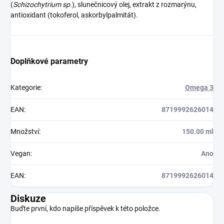
(
Schizochytrium sp.
), slunečnicový olej, extrakt z rozmarýnu,
antioxidant (tokoferol, askorbylpalmitát).
Doplňkové parametry
Kategorie
:
Omega 3
EAN
:
8719992626014
Množství
:
150.00 ml
Vegan
:
Ano
EAN
:
8719992626014
Diskuze
Buďte první, kdo napíše příspěvek k této položce.