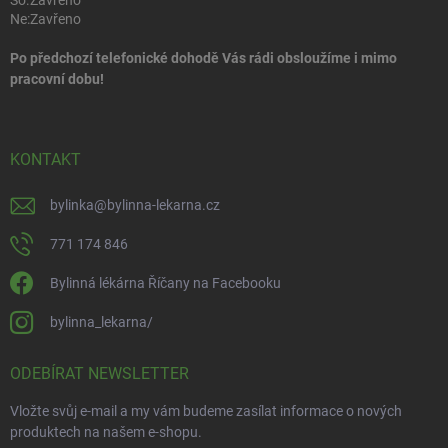
So:
Zavřeno
Ne:
Zavřeno
Po předchozí telefonické dohodě Vás rádi obsloužíme i mimo
pracovní dobu!
KONTAKT
bylinka
@
bylinna-lekarna.cz
771 174 846
Bylinná lékárna Říčany na Facebooku
bylinna_lekarna/
ODEBÍRAT NEWSLETTER
Vložte svůj e-mail a my vám budeme zasílat informace o nových
produktech na našem e-shopu.