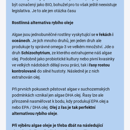
být označený jako BIO, bohužel pro to však ještě neexistuje
legislativa. Je to ale jen otázka času
Rostlinná alternativa rybího oleje
Algae jsou jednobuněčné rostliny vyskytující se
v řekách i
oceánech
. Je jich mnoho druhů, jen jeden druh ale
produkuje ty správné omega-3 ve velkém množství. Jde o
druh
Schizochytrium
, ze kterého extrahujeme náš algae
olej. Podobně jako probiotické kultury nebo pivní kvasinky
ve velkých nádobách dělají svou práci, tak i
řasy rostou
kontrolovaně
do silné hustoty. Následně je z nich
extrahován olej.
Při prvních pokusech pěstovat algae v suchozemských
podmínkách vznikal jen algae DHA olej. Řasy lze ale
přirozeně nasměřovat k bodu, kdy produkují EPA olej a
nebo EPA / DHA olej.
Olej z řas je tak perfektní
alternativou rybího oleje
.
Při výběru algae oleje je třeba dbát na následující