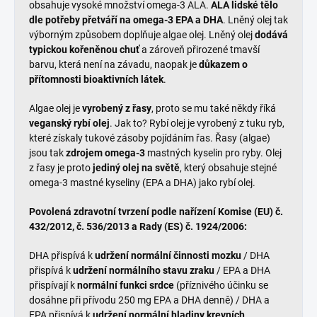
obsahuje vysoké množství omega-3 ALA.
ALA lidské tělo
dle potřeby přetváří na omega-3 EPA a DHA
. Lněný olej tak
výborným způsobem doplňuje algae olej. Lněný olej
dodává
typickou kořeněnou chuť
a zároveň přirozené tmavší
barvu, která není na závadu, naopak je
důkazem o
přítomnosti bioaktivních látek
.
Algae olej je
vyrobený z řasy
, proto se mu také někdy říká
veganský rybí olej
. Jak to? Rybí olej je vyrobený z tuku ryb,
které získaly tukové zásoby pojídáním řas. Řasy (algae)
jsou tak
zdrojem omega-3
mastných kyselin pro ryby. Olej
z řasy je proto
jediný olej na světě
, který obsahuje stejné
omega-3 mastné kyseliny (EPA a DHA) jako rybí olej.
Povolená zdravotní tvrzení podle nařízení Komise (EU) č.
432/2012, č. 536/2013 a Rady (ES) č. 1924/2006:
DHA přispívá k
udržení normální činnosti mozku
/ DHA
přispívá k
udržení normálního stavu zraku
/ EPA a DHA
přispívají k
normální funkci srdce
(příznivého účinku se
dosáhne při přívodu 250 mg EPA a DHA denně) / DHA a
EPA přispívá k
udržení normální hladiny krevních