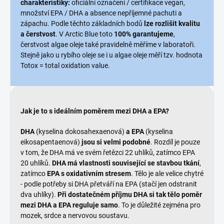
charakteristiky:
oficiální označení / certifikace vegan,
množství EPA / DHA a absence nepříjemné pachuti a
zápachu. Podle těchto základních bodů
lze rozlišit kvalitu
a čerstvost
. V Arctic Blue toto
100% garantujeme
,
čerstvost algae oleje také pravidelně měříme v laboratoři.
Stejně jako u rybího oleje se i u algae oleje měří tzv. hodnota
Totox = total oxidation value.
Jak je to s ideálním poměrem mezi DHA a EPA?
DHA
(kyselina dokosahexaenová)
a EPA
(kyselina
eikosapentaenová)
jsou si velmi podobné
. Rozdíl je pouze
v tom, že DHA má ve svém řetězci 22 uhlíků, zatímco EPA
20 uhlíků.
DHA má vlastnosti související se stavbou tkání
,
zatímco
EPA s oxidativním stresem
. Tělo je ale velice chytré
- podle potřeby si DHA přetváří na EPA (stačí jen odstranit
dva uhlíky).
Při dostatečném příjmu DHA si tak tělo poměr
mezi DHA a EPA reguluje samo
. To je důležité zejména pro
mozek, srdce a nervovou soustavu.