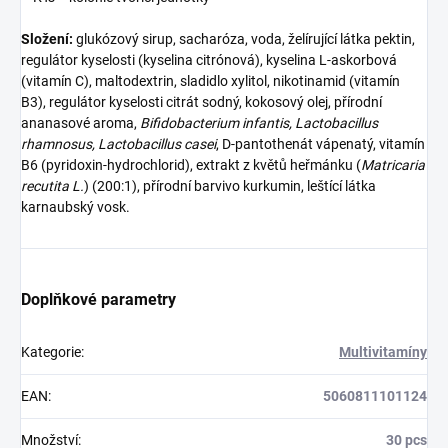
Složení:
glukózový sirup, sacharóza, voda, želírující látka pektin,
regulátor kyselosti (kyselina citrónová), kyselina L-askorbová
(vitamín C), maltodextrin, sladidlo xylitol, nikotinamid (vitamín
B3), regulátor kyselosti citrát sodný, kokosový olej, přírodní
ananasové aroma,
Bifidobacterium infantis, Lactobacillus
rhamnosus, Lactobacillus casei
, D-pantothenát vápenatý, vitamín
B6 (pyridoxin-hydrochlorid), extrakt z květů heřmánku (
Matricaria
recutita L.
) (200:1), přírodní barvivo kurkumin, leštící látka
karnaubský vosk.
Doplňkové parametry
Kategorie
:
Multivitamíny
EAN
:
5060811101124
Množství
:
30 pcs