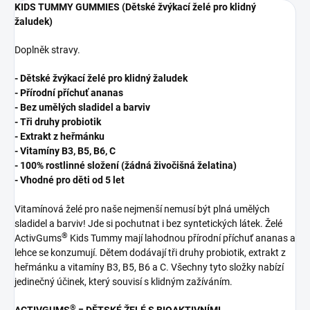
KIDS TUMMY GUMMIES (Dětské žvýkací želé pro klidný
žaludek)
Doplněk stravy.
- Dětské žvýkací želé pro klidný žaludek
- Přírodní příchuť ananas
- Bez umělých sladidel a barviv
- Tři druhy probiotik
- Extrakt z heřmánku
- Vitamíny B3, B5, B6, C
- 100% rostlinné složení (žádná živočišná želatina)
- Vhodné pro děti od 5 let
Vitamínová želé pro naše nejmenší nemusí být plná umělých
sladidel a barviv! Jde si pochutnat i bez syntetických látek. Želé
®
ActivGums
Kids Tummy mají lahodnou přírodní příchuť ananas a
lehce se konzumují. Dětem dodávají tři druhy probiotik, extrakt z
heřmánku a vitamíny B3, B5, B6 a C. Všechny tyto složky nabízí
jedinečný účinek, který souvisí s klidným zažíváním.
®
ACTIVGUMS
= DĚTSKÉ ŽELÉ S BIOAKTIVNÍMI