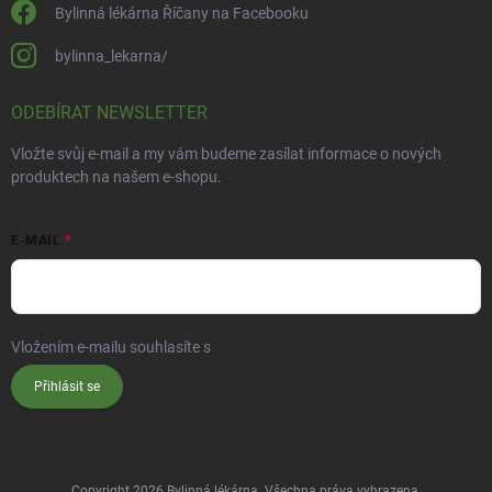
Bylinná lékárna Říčany na Facebooku
bylinna_lekarna/
ODEBÍRAT NEWSLETTER
Vložte svůj e-mail a my vám budeme zasílat informace o nových
produktech na našem e-shopu.
E-MAIL
Vložením e-mailu souhlasíte s
podmínkami ochrany osobních údajů
Přihlásit se
Copyright 2026
Bylinná lékárna
. Všechna práva vyhrazena.