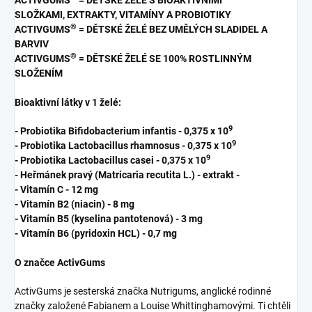
SLOŽKAMI, EXTRAKTY, VITAMÍNY A PROBIOTIKY
®
ACTIVGUMS
= DĚTSKÉ ŽELÉ BEZ UMĚLÝCH SLADIDEL A
BARVIV
®
ACTIVGUMS
= DĚTSKÉ ŽELÉ SE 100% ROSTLINNÝM
SLOŽENÍM
Bioaktivní látky v 1 želé:
9
- Probiotika Bifidobacterium infantis - 0,375 x 10
9
- Probiotika Lactobacillus rhamnosus - 0,375 x 10
9
- Probiotika Lactobacillus casei - 0,375 x 10
- Heřmánek pravý (Matricaria recutita L.) - extrakt -
- Vitamín C - 12 mg
- Vitamín B2 (niacin) - 8 mg
- Vitamín B5 (kyselina pantotenová) - 3 mg
- Vitamín B6 (pyridoxin HCL) - 0,7 mg
O značce ActivGums
ActivGums je sesterská značka Nutrigums, anglické rodinné
značky založené Fabianem a Louise Whittinghamovými. Ti chtěli