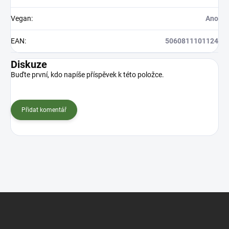
Vegan
:
Ano
EAN
:
5060811101124
Diskuze
Buďte první, kdo napíše příspěvek k této položce.
Přidat komentář
Z
á
p