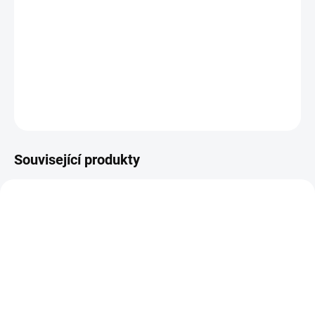
Doplněk stravy. - Dětské žvýkací želé pro klidný žaludek- Přírodní
příchuť ananas- Bez umělých sladidel a barviv- Tři druhy probiotik-
Extrakt z heřmánku- Vitamíny B3, B5, B6, C- 100% rostlinné složení
(žádná živočišná želatina)- Vhodné p...
DETAILNÍ INFORMACE
ZEPTAT SE
Související produkty
SKLADEM
SKLADEM DO 3 DNŮ