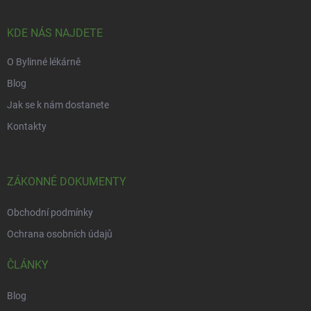
a
t
í
KDE NÁS NAJDETE
O Bylinné lékárně
Blog
Jak se k nám dostanete
Kontakty
ZÁKONNÉ DOKUMENTY
Obchodní podmínky
Ochrana osobních údajů
ČLÁNKY
Blog