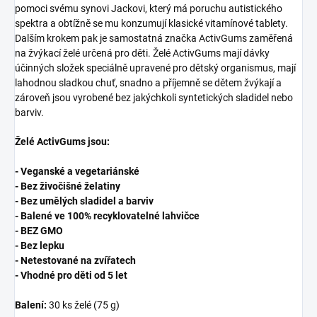
pomoci svému synovi Jackovi, který má poruchu autistického
spektra a obtížně se mu konzumují klasické vitamínové tablety.
Dalším krokem pak je samostatná značka ActivGums zaměřená
na žvýkací želé určená pro děti. Želé ActivGums mají dávky
účinných složek speciálně upravené pro dětský organismus, mají
lahodnou sladkou chuť, snadno a příjemně se dětem žvýkají a
zároveň jsou vyrobené bez jakýchkoli syntetických sladidel nebo
barviv.
Želé ActivGums jsou:
- Veganské a vegetariánské
- Bez živočišné želatiny
- Bez umělých sladidel a barviv
- Balené ve 100% recyklovatelné lahvičce
- BEZ GMO
- Bez lepku
- Netestované na zvířatech
- Vhodné pro děti od 5 let
Balení:
30 ks želé (75 g)