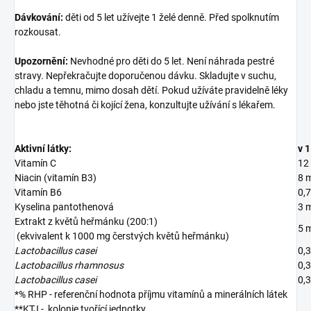
Dávkování:
děti od 5 let užívejte 1 želé denně. Před spolknutím
rozkousat.
Upozornění:
Nevhodné pro děti do 5 let. Není náhrada pestré
stravy. Nepřekračujte doporučenou dávku. Skladujte v suchu,
chladu a temnu, mimo dosah dětí. Pokud užíváte pravidelně léky
nebo jste těhotná či kojící žena, konzultujte užívání s lékařem.
Aktivní látky:
v 1
Vitamín C
12
Niacin (vitamín B3)
8 
Vitamín B6
0,
Kyselina pantothenová
3 
Extrakt z květů heřmánku (200:1)
5 
(ekvivalent k 1000 mg čerstvých květů heřmánku)
Lactobacillus casei
0,
Lactobacillus rhamnosus
0,
Lactobacillus casei
0,
*% RHP - referenční hodnota příjmu vitamínů a minerálních látek
**KTJ - kolonie tvořící jednotky